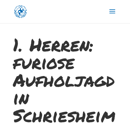
1. Herren:
furiose
Aufholjagd
in
Schriesheim