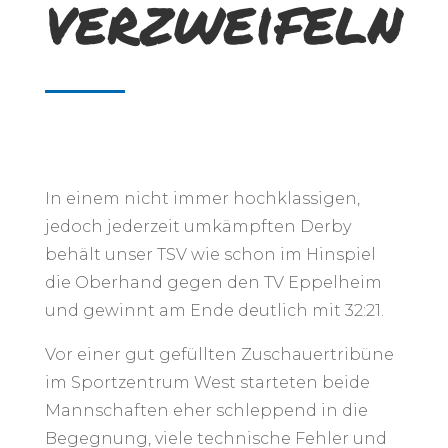
verzweifeln
In einem nicht immer hochklassigen,
jedoch jederzeit umkämpften Derby
behält unser TSV wie schon im Hinspiel
die Oberhand gegen den TV Eppelheim
und gewinnt am Ende deutlich mit 32:21.
Vor einer gut gefüllten Zuschauertribüne
im Sportzentrum West starteten beide
Mannschaften eher schleppend in die
Begegnung, viele technische Fehler und